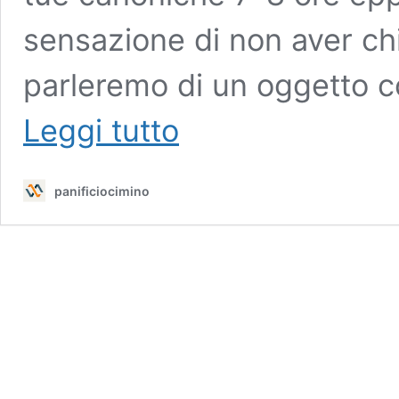
sensazione di non aver ch
parleremo di un oggetto 
Se
Leggi tutto
ti
svegli
stanco,
panificiocimino
è
colpa
di
questo
oggetto
che
tieni
vicino
al
letto