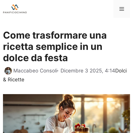
Vai
Me
al
contenuto
Come trasformare una
ricetta semplice in un
dolce da festa
Categor
Maccabeo Consoli
Dicembre 3 2025, 4:14
Dolci
& Ricette