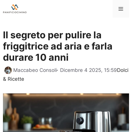
Vai
Me
al
contenuto
Il segreto per pulire la
friggitrice ad aria e farla
durare 10 anni
Catego
Maccabeo Consoli
Dicembre 4 2025, 15:59
Dolci
& Ricette