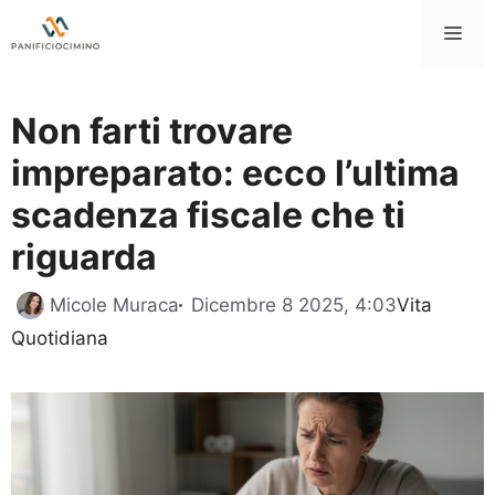
Vai
Me
al
contenuto
Non farti trovare
impreparato: ecco l’ultima
scadenza fiscale che ti
riguarda
Categorie
Micole Muraca
Dicembre 8 2025, 4:03
Vita
Quotidiana