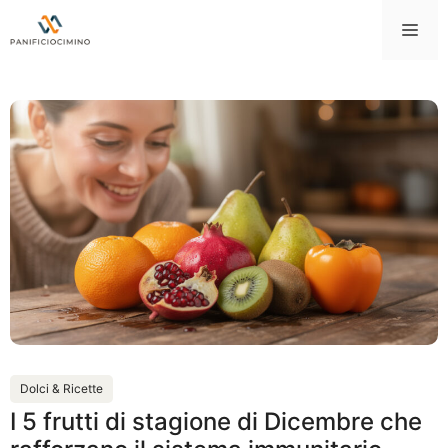
Vai
Me
al
contenuto
Dolci & Ricette
I 5 frutti di stagione di Dicembre che